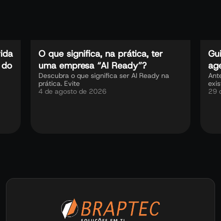
vida
O que significa, na prática, ter
Gu
 do
uma empresa “AI Ready”?
ag
Descubra o que significa ser AI Ready na
Ant
prática. Evite
exis
4 de agosto de 2026
29 