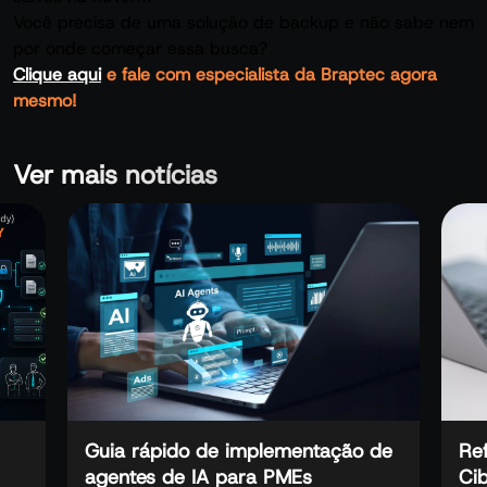
Você precisa de uma solução de backup e não sabe nem
por onde começar essa busca?
Clique aqui
e fale com especialista da Braptec agora
mesmo!
Ver mais notícias
Guia rápido de implementação de
Re
agentes de IA para PMEs
Ci