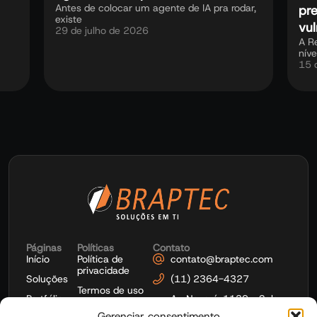
Antes de colocar um agente de IA pra rodar,
pre
existe
vul
29 de julho de 2026
A R
nív
15 
Páginas
Políticas
Contato
Início
Política de
contato@braptec.com
privacidade
Soluções
(11) 2364-4327
Termos de uso
Portfólio
Av. Nazaré, 1139 - Sala
1103 - Ipiranga - São
Gerenciar consentimento