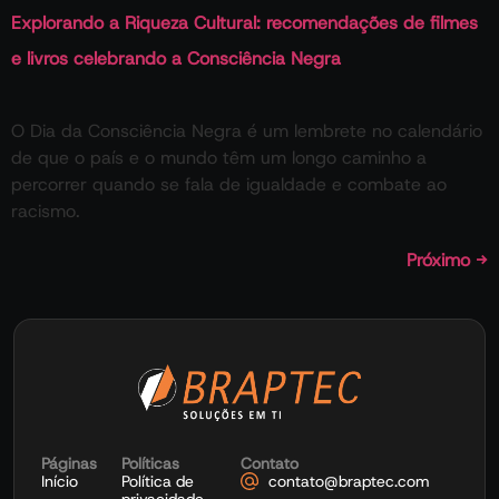
Explorando a Riqueza Cultural: recomendações de filmes
e livros celebrando a Consciência Negra
O Dia da Consciência Negra é um lembrete no calendário
de que o país e o mundo têm um longo caminho a
percorrer quando se fala de igualdade e combate ao
racismo.
Próximo
→
Páginas
Políticas
Contato
Início
Política de
contato@braptec.com