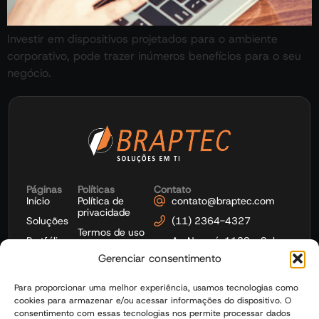
Investir em dispositivos projetados para o ambiente
corporativo, pode trazer inúmeros benefícios para o seu
negócio.
Páginas
Políticas
Contato
Início
Política de
contato@braptec.com
privacidade
Soluções
(11) 2364-4327
Termos de uso
Portfólio
Av. Nazaré, 1139 - Sala
1103 - Ipiranga - São
Gerenciar consentimento
Microsoft
Paulo
Gestão de
Para proporcionar uma melhor experiência, usamos tecnologias como
TI
cookies para armazenar e/ou acessar informações do dispositivo. O
Blog
consentimento com essas tecnologias nos permite processar dados