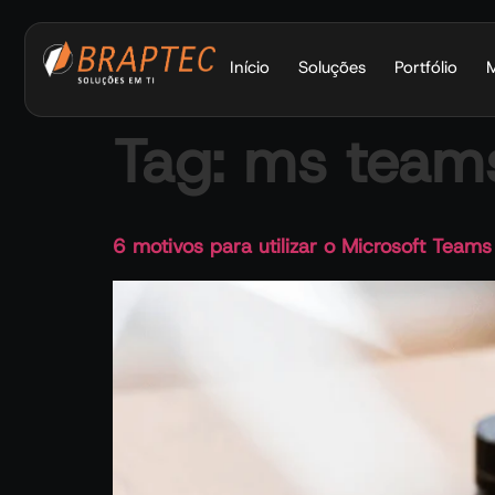
Início
Soluções
Portfólio
M
Tag:
ms team
6 motivos para utilizar o Microsoft Team