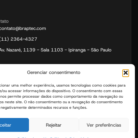
tato
contato@braptec.com
(11) 2364-4327
Av. Nazaré, 1139 - Sala 1103 - Ipiranga - São Paulo
Gerenciar consentimento
cionar uma melhor experiência, usamos tecnologias como cookies para
/ou acessar informações do dispositivo. O consentimento com essas
s nos permite processar dados como comportamento da navegação ou
vos neste site. O não consentimento ou a revogação do consentimento
 negativamente determinados recursos e funções.
 CEP: 04263-100 | CNPJ: 33.313.419/0001-52
ceitar
Rejeitar
Ver preferências