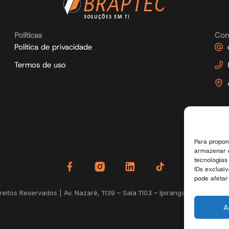
Políticas
Con
Política de privacidade
Termos de uso
Para propor
armazenar e
tecnologia
IDs exclusi
pode afetar
itos Reservados | Av. Nazaré, 1139 – Sala 1103 – Ipiranga – São Paulo
A