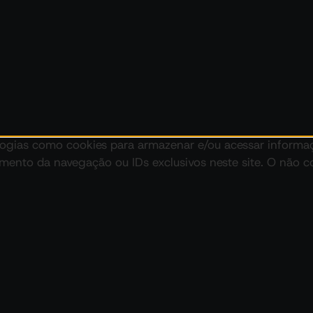
logias como cookies para armazenar e/ou acessar informa
ento da navegação ou IDs exclusivos neste site. O não 