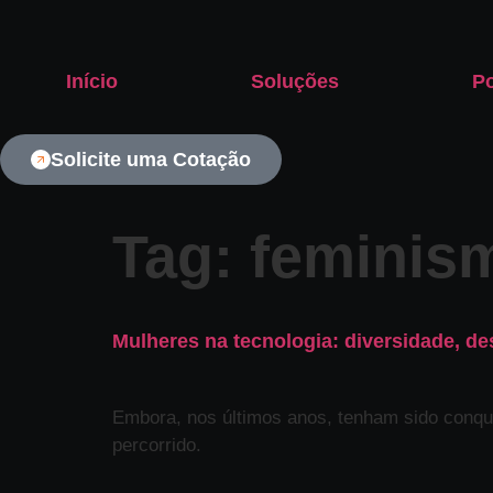
Início
Soluções
Po
Solicite uma Cotação
Tag:
feminis
Mulheres na tecnologia: diversidade, des
Embora, nos últimos anos, tenham sido conqu
percorrido.