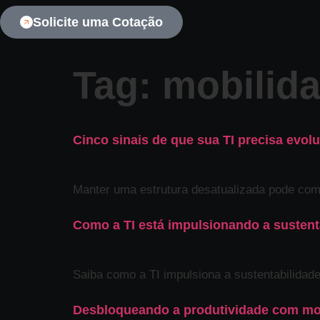
Solicite uma Cotação
Tag:
mobilida
Cinco sinais de que sua TI precisa evolui
Manter uma estrutura desatualizada pode com
Como a TI está impulsionando a sustent
Saiba como a TI impulsiona a sustentabilidad
Desbloqueando a produtividade com mob