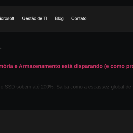
icrosoft
Gestão de TI
Blog
Contato
a
emória e Armazenamento está disparando (e como pr
 e SSD sobem até 200%. Saiba como a escassez global de 