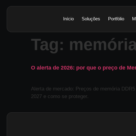
Início
Soluções
Portfólio
M
Tag:
memóri
O alerta de 2026: por que o preço de M
Alerta de mercado: Preços de memória DDR5
2027 e como se proteger.