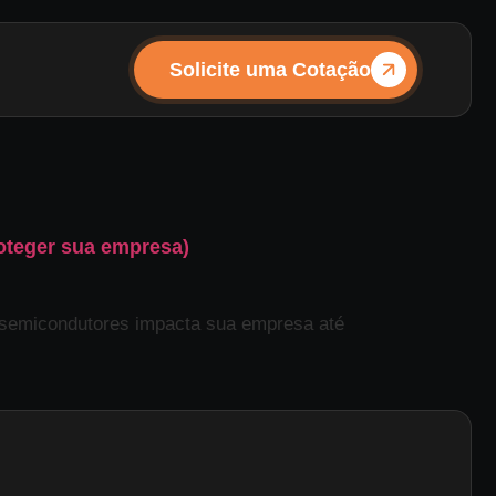
Solicite uma Cotação
oteger sua empresa)
semicondutores impacta sua empresa até