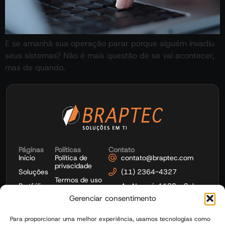
E se amanhã sua operação parar porque alguém invadiu
seus sistemas? Não é mais questão de se vai acontecer,
mas de quando.
Páginas
Políticas
Contato
Início
Política de
contato@braptec.com
privacidade
Soluções
(11) 2364-4327
Termos de uso
Portfólio
Av. Nazaré, 1139 - Sala
1103 - Ipiranga - São
Gerenciar consentimento
Microsoft
Paulo
Gestão de
Para proporcionar uma melhor experiência, usamos tecnologias como
TI