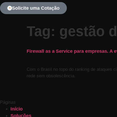
Solicite uma Cotação
Tag:
gestão d
Firewall as a Service para empresas. A
Com o Brasil no topo do ranking de ataques ci
rede sem obsolescência.
Páginas
Início
Soluções