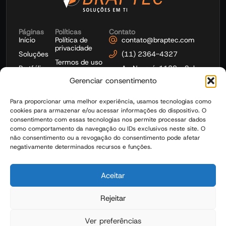
Páginas
Políticas
Contato
Início
Política de
contato@braptec.com
privacidade
Soluções
(11) 2364-4327
Termos de uso
Portfólio
Av. Nazaré, 1139 - Sala
1103 - Ipiranga - São
Gerenciar consentimento
Microsoft
Paulo
Gestão de
Para proporcionar uma melhor experiência, usamos tecnologias como
TI
cookies para armazenar e/ou acessar informações do dispositivo. O
Blog
consentimento com essas tecnologias nos permite processar dados
como comportamento da navegação ou IDs exclusivos neste site. O
Contato
não consentimento ou a revogação do consentimento pode afetar
negativamente determinados recursos e funções.
Aceitar
©2026 Braptec Soluções em TI – Todos Direitos Reservados
Av. Nazaré, 1139 – Sala 1103 – Ipiranga – São Paulo CEP: 04263-100
Rejeitar
CNPJ: 33.313.419/0001-52
Ver preferências
Desenvolvido por